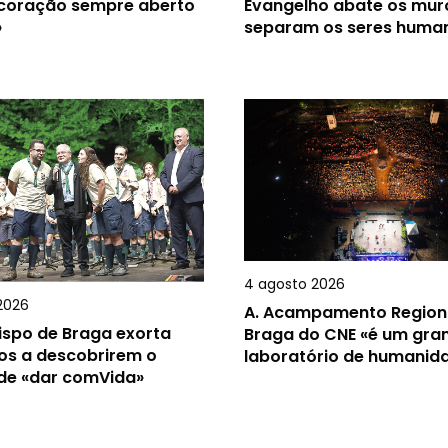
 coração sempre aberto
Evangelho abate os mur
»
separam os seres huma
4 agosto 2026
2026
A.
Acampamento Region
ispo de Braga exorta
Braga do CNE «é um gra
os a descobrirem o
laboratório de humanid
 de «dar comVida»