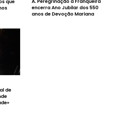
A.
Peregrinação à Franqueira
os que
encerra Ano Jubilar dos 550
nos
anos de Devoção Mariana
al de
nde
ade»