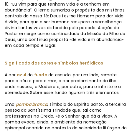
10: “Eu vim para que tenham vida e a tenham em
abundância”. O lema sumariza o propósito dos mistérios
centrais da nossa fé: Deus fez-se Homem para dar Vida
à vida, para que o ser humano recupere a semelhança
divina tantas vezes distorcida pelo pecado. A ação do
Pastor emerge como continuidade da Missão do Filho de
Deus, uma contínua proposta «de vida em abundância»
em cada tempo e lugar.
Significado das cores e símbolos heráldicos
A cor
azul
do
fundo
do escudo, por um lado, remete
para o céu e para o mar, a cor predominante da ilha
onde nasceu, a Madeira e, por outro, para o infinito e a
eternidade. Sobre esse fundo figuram três elementos:
Uma
pomba branca
, símbolo do Espírito Santo, a terceira
pessoa da Santíssima Trindade que, tal como
professamos no Credo, «é o Senhor que dá a Vida». A
pomba evoca, ainda, o ambiente da nomeação
episcopal ocorrido no contexto da solenidade litúrgica do