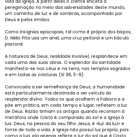
vida da Igreja. A partir deles o crente enceta a
peregrinação no meio das adversidades deste mundo,
um caminho de luz e de sombras, acompanhado por
Deus e pelos irmãos.
Como insígnias episcopais, tal como é próprio dos bispos,
D. Nélio Pita usa um anel, uma cruz peitoral e um báculo
pastoral.
A natureza de Deus, realidade invisível, resplandece em
cada uma das suas obras. O esplendor da santidade
manifesta-se nos céus e na terra, nos templos sagrados
e em todas as criaturas (Sl 96, 5-9).
Convocada a ser semelhança de Deus, a humanidade
está particularmente destinada a ser veículo do
resplendor divino. Todos os que acolhem a Palavra e a
põe em prática, em cada tempo e lugar, refletem a luz
de Deus. Razão tinham os antigos quando recorriam à
metáfora onde Cristo é comparado ao sol e a Igreja à
lua. Deus, na pessoa do seu filho Jesus, é «luz da luz» e
fonte de toda a vida. A Igreja não possuí luz própria, pois
como a lua, ela apenas reflete a luz do sol que é Cristo.