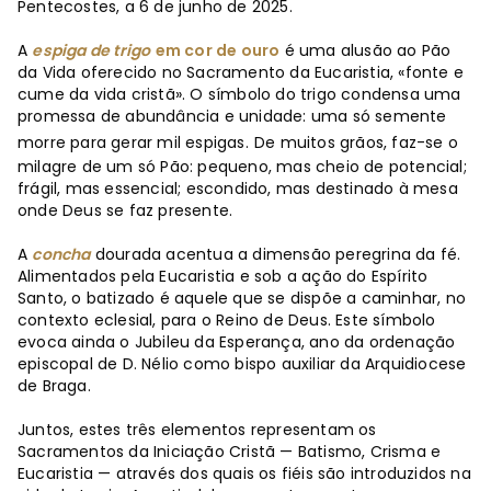
Pentecostes, a 6 de junho de 2025.
A
espiga de trigo
em cor de ouro
é uma alusão ao Pão
da Vida oferecido no Sacramento da Eucaristia, «fonte e
cume da vida cristã». O símbolo do trigo condensa uma
promessa de abundância e unidade: uma só semente
morre para gerar mil espigas.
De muitos grãos, faz-se o
milagre de um só Pão: pequeno, mas cheio de potencial;
frágil, mas essencial; escondido, mas destinado à mesa
onde Deus se faz presente.
A
concha
dourada acentua a dimensão peregrina da fé.
Alimentados pela Eucaristia e sob a ação do Espírito
Santo, o batizado é aquele que se dispõe a caminhar, no
contexto eclesial, para o Reino de Deus. Este símbolo
evoca ainda o Jubileu da Esperança, ano da ordenação
episcopal de D. Nélio como bispo auxiliar da Arquidiocese
de Braga.
Juntos, estes três elementos representam os
Sacramentos da Iniciação Cristã — Batismo, Crisma e
Eucaristia — através dos quais os fiéis são introduzidos na