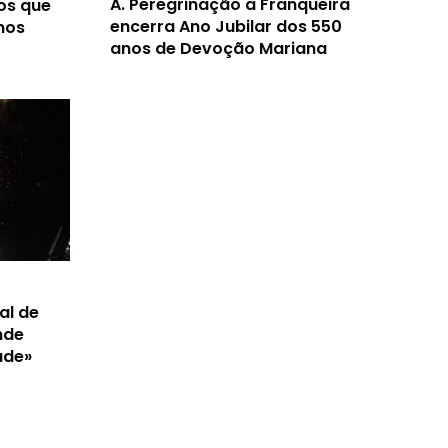
A.
Peregrinação à Franqueira
os que
encerra Ano Jubilar dos 550
nos
anos de Devoção Mariana
al de
nde
ade»