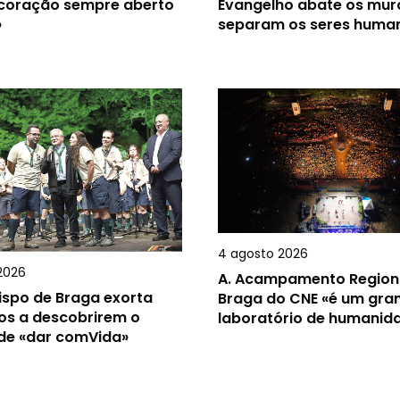
 coração sempre aberto
Evangelho abate os mur
»
separam os seres huma
4 agosto 2026
2026
A.
Acampamento Region
ispo de Braga exorta
Braga do CNE «é um gra
os a descobrirem o
laboratório de humanid
 de «dar comVida»