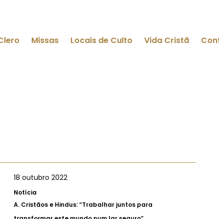
Clero
Missas
Locais de Culto
Vida Cristã
Con
18 outubro 2022
Notícia
A.
Cristãos e Hindus: “Trabalhar juntos para
transformar este mundo num lar seguro”