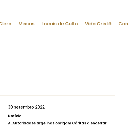
Clero
Missas
Locais de Culto
Vida Cristã
Con
30 setembro 2022
Notícia
A.
Autoridades argelinas obrigam Cáritas a encerrar