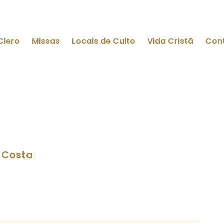
Clero
Missas
Locais de Culto
Vida Cristã
Con
 Costa