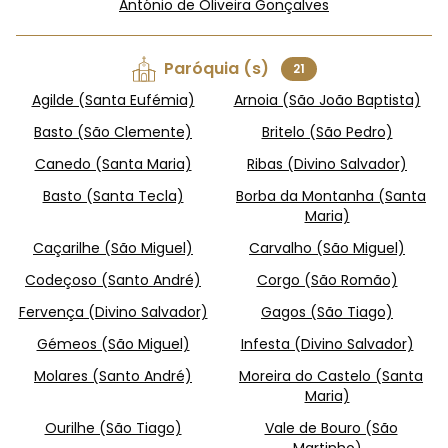
António de Oliveira Gonçalves
Paróquia (s)
21
Agilde (Santa Eufémia)
Arnoia (São João Baptista)
Basto (São Clemente)
Britelo (São Pedro)
Canedo (Santa Maria)
Ribas (Divino Salvador)
Basto (Santa Tecla)
Borba da Montanha (Santa
Maria)
Caçarilhe (São Miguel)
Carvalho (São Miguel)
Codeçoso (Santo André)
Corgo (São Romão)
Fervença (Divino Salvador)
Gagos (São Tiago)
Gémeos (São Miguel)
Infesta (Divino Salvador)
Molares (Santo André)
Moreira do Castelo (Santa
Maria)
Ourilhe (São Tiago)
Vale de Bouro (São