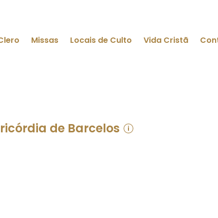
Clero
Missas
Locais de Culto
Vida Cristã
Con
icórdia de Barcelos