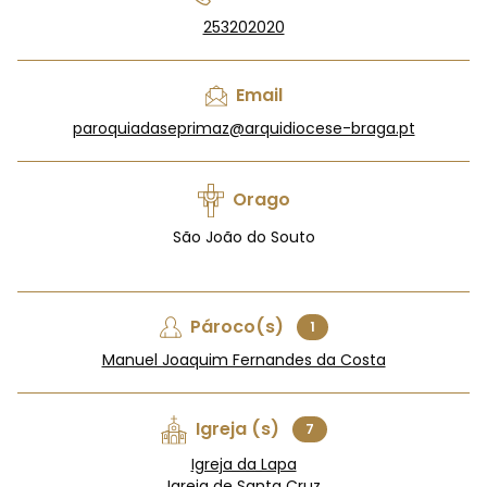
253202020
Email
paroquiadaseprimaz@arquidiocese-braga.pt
Orago
São João do Souto
Pároco(s)
1
Manuel Joaquim Fernandes da Costa
Igreja (s)
7
Igreja da Lapa
Igreja de Santa Cruz