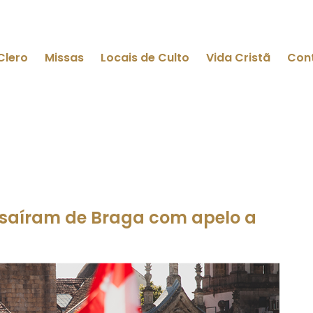
Clero
Missas
Locais de Culto
Vida Cristã
Con
 saíram de Braga com apelo a