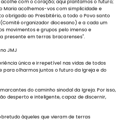
acolhe com o coração; aqui plantamos o futuro;
mo Maria acolhemos-vos com simplicidade e
ito obrigado ao Presbitério, a todo o Povo santo
OD (Comité organizador diocesano) e a cada um
aos movimentos e grupos pelo imenso e
va presente em terras bracarenses".
hino JMJ
iência única e irrepetível nas vidas de todos
 para olharmos juntos o futuro da Igreja e do
marcantes do caminho sinodal da Igreja. Por isso,
o desperto e inteligente, capaz de discernir,
sobretudo àqueles que vieram de terras