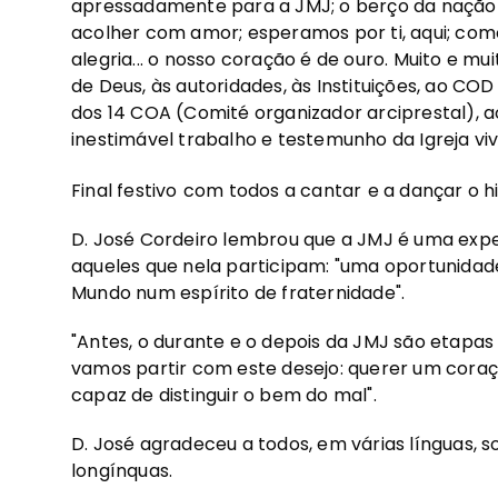
apressadamente para a JMJ; o berço da nação 
acolher com amor; esperamos por ti, aqui; co
alegria... o nosso coração é de ouro. Muito e mu
de Deus, às autoridades, às Instituições, ao C
dos 14 COA (Comité organizador arciprestal), 
inestimável trabalho e testemunho da Igreja vi
Final festivo
com todos a cantar
e a dançar o 
D. José Cordeiro lembrou que a JMJ é uma exper
aqueles que nela participam: "uma oportunidade
Mundo num espírito de fraternidade".
"Antes, o durante e o depois da JMJ são etapas 
vamos partir com este desejo: querer um coraçã
capaz de distinguir o bem do mal".
D. José agradeceu a todos, em várias línguas, 
longínquas.