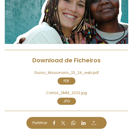
Download de Ficheiros
Guiao_Missionario_23_24_web.pdf
PDF
Cartaz_DMM_2023.jpg
JPG
Partilhar