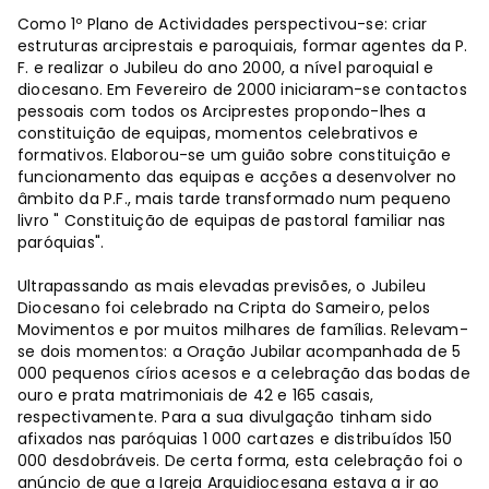
Como 1º Plano de Actividades perspectivou-se: criar
estruturas arciprestais e paroquiais, formar agentes da P.
F. e realizar o Jubileu do ano 2000, a nível paroquial e
diocesano. Em Fevereiro de 2000 iniciaram-se contactos
pessoais com todos os Arciprestes propondo-lhes a
constituição de equipas, momentos celebrativos e
formativos. Elaborou-se um guião sobre constituição e
funcionamento das equipas e acções a desenvolver no
âmbito da P.F., mais tarde transformado num pequeno
livro " Constituição de equipas de pastoral familiar nas
paróquias".
Ultrapassando as mais elevadas previsões, o Jubileu
Diocesano foi celebrado na Cripta do Sameiro, pelos
Movimentos e por muitos milhares de famílias. Relevam-
se dois momentos: a Oração Jubilar acompanhada de 5
000 pequenos círios acesos e a celebração das bodas de
ouro e prata matrimoniais de 42 e 165 casais,
respectivamente. Para a sua divulgação tinham sido
afixados nas paróquias 1 000 cartazes e distribuídos 150
000 desdobráveis. De certa forma, esta celebração foi o
anúncio de que a Igreja Arquidiocesana estava a ir ao