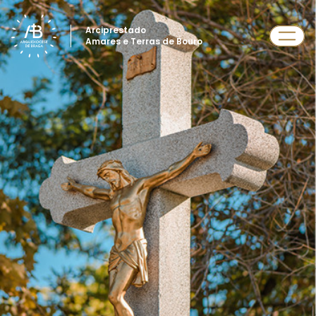
Arciprestado
Amares e Terras de Bouro