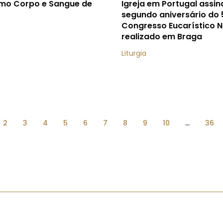
imo Corpo e Sangue de
Igreja em Portugal assin
segundo aniversário do 
Congresso Eucarístico N
realizado em Braga
Liturgia
2
3
4
5
6
7
8
9
10
...
36