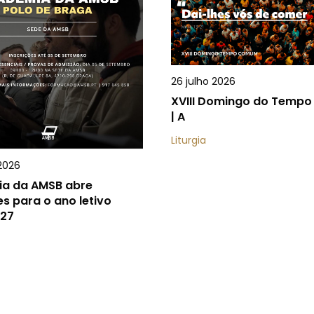
26 julho 2026
XVIII Domingo do Temp
| A
Liturgia
2026
a da AMSB abre
es para o ano letivo
27