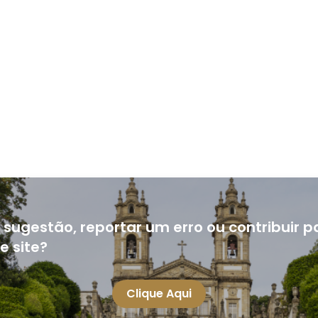
sugestão, reportar um erro ou contribuir p
e site?
Clique Aqui