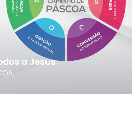
todos a Jesus
COA