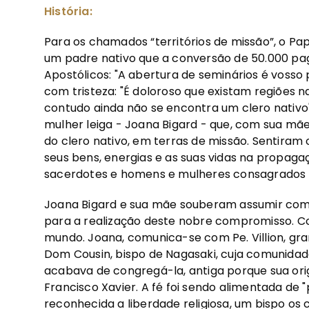
História:
Para os chamados “territórios de missão”, o Pap
um padre nativo que a conversão de 50.000 pag
Apostólicos: "A abertura de seminários é vosso
com tristeza: "É doloroso que existam regiões na
contudo ainda não se encontra um clero nativo"
mulher leiga - Joana Bigard - que, com sua mã
do clero nativo, em terras de missão. Sentir
seus bens, energias e as suas vidas na propa
sacerdotes e homens e mulheres consagrados na
Joana Bigard e sua mãe souberam assumir com
para a realização deste nobre compromisso. C
mundo. Joana, comunica-se com Pe. Villion, gra
Dom Cousin, bispo de Nagasaki, cuja comunidad
acabava de congregá-la, antiga porque sua or
Francisco Xavier. A fé foi sendo alimentada de "p
reconhecida a liberdade religiosa, um bispo o