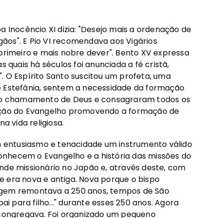
a Inocêncio XI dizia: "Desejo mais a ordenação de
ãos". E Pio VI recomendava aos Vigários
 primeiro e mais nobre dever". Bento XV expressa
s quais há séculos foi anunciada a fé cristã,
. O Espírito Santo suscitou um profeta, uma
e Estefânia, sentem a necessidade da formação
am o chamamento de Deus e consagraram todos os
gação do Evangelho promovendo a formação de
 vida religiosa.
 entusiasmo e tenacidade um instrumento válido
onhecem o Evangelho e a história das missões do
nde missionário no Japão e, através deste, com
e era nova e antiga. Nova porque o bispo
igem remontava a 250 anos, tempos de São
ai para filho..." durante esses 250 anos. Agora
s congregava. Foi organizado um pequeno