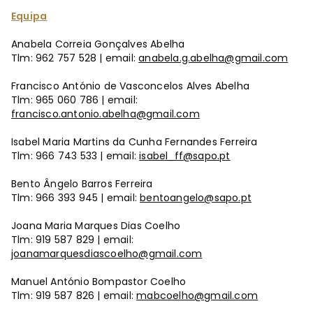
Equipa
Anabela Correia Gonçalves Abelha
Tlm: 962 757 528 | email:
anabela.g.abelha@gmail.com
Francisco António de Vasconcelos Alves Abelha
Tlm: 965 060 786 | email:
francisco.antonio.abelha@gmail.com
Isabel Maria Martins da Cunha Fernandes Ferreira
Tlm: 966 743 533 | email:
isabel_ff@sapo.pt
Bento Ângelo Barros Ferreira
Tlm: 966 393 945 | email:
bentoangelo@sapo.pt
Joana Maria Marques Dias Coelho
Tlm: 919 587 829 | email:
joanamarquesdiascoelho@gmail.com
Manuel António Bompastor Coelho
Tlm: 919 587 826 | email:
mabcoelho@gmail.com