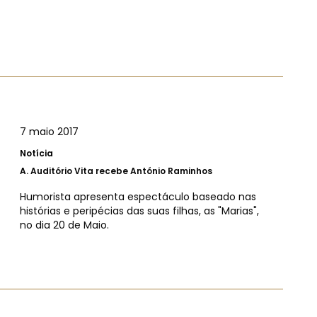
7 maio 2017
Notícia
A.
Auditório Vita recebe António Raminhos
Humorista apresenta espectáculo baseado nas
histórias e peripécias das suas filhas, as "Marias",
no dia 20 de Maio.