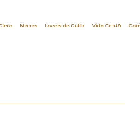
Clero
Missas
Locais de Culto
Vida Cristã
Con