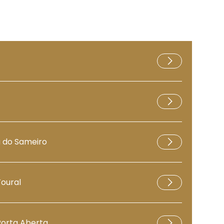
a do Sameiro
Toural
Porta Aberta