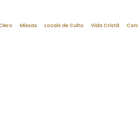
Clero
Missas
Locais de Culto
Vida Cristã
Con