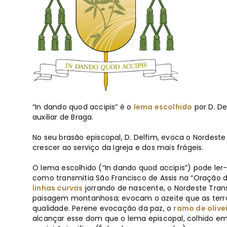
“In dando quod accipis” é o
lema escolhido
por D. De
auxiliar de Braga.
No seu brasão episcopal, D. Delfim, evoca o Nordest
crescer ao serviço da Igreja e dos mais frágeis.
O lema escolhido (“In dando quod accipis”) pode ler-
como transmitia São Francisco de Assis na “Oração d
linhas curvas
jorrando de nascente, o Nordeste Tr
paisagem montanhosa; evocam o azeite que as terr
qualidade. Perene evocação da paz, o
ramo de olive
alcançar esse dom que o lema episcopal, colhido em 