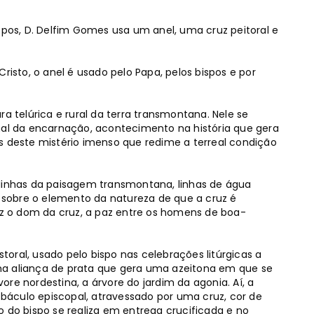
spos, D. Delfim Gomes usa um anel, uma cruz peitoral e
risto, o anel é usado pelo Papa, pelos bispos e por
ura telúrica e rural da terra transmontana. Nele se
nal da encarnação, acontecimento na história que gera
s deste mistério imenso que redime a terreal condição
linhas da paisagem transmontana, linhas de água
o sobre o elemento da natureza de que a cruz é
diz o dom da cruz, a paz entre os homens de boa-
oral, usado pelo bispo nas celebrações litúrgicas a
ma aliança de prata que gera uma azeitona em que se
re nordestina, a árvore do jardim da agonia. Aí, a
e báculo episcopal, atravessado por uma cruz, cor de
o do bispo se realiza em entrega crucificada e no