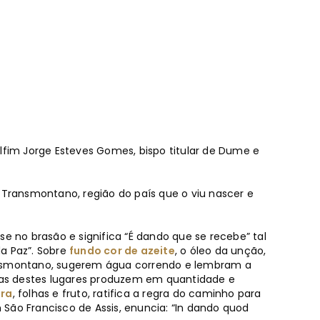
lfim Jorge Esteves Gomes, bispo titular de Dume e
e Transmontano, região do país que o viu nascer e
se no brasão e significa “É dando que se recebe” tal
a Paz”. Sobre
fundo cor de azeite
, o óleo da unção,
ansmontano, sugerem água correndo e lembram a
as destes lugares produzem em quantidade e
ira
, folhas e fruto, ratifica a regra do caminho para
São Francisco de Assis, enuncia: “In dando quod