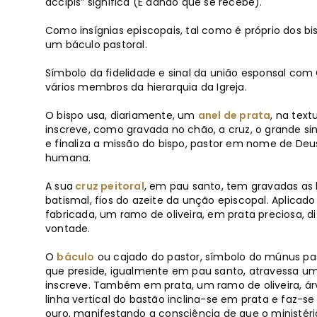
accipis” significa (É dando que se recebe).
Como insígnias episcopais, tal como é próprio dos bi
um báculo pastoral.
Símbolo da fidelidade e sinal da união esponsal com C
vários membros da hierarquia da Igreja.
O bispo usa, diariamente, um
anel de prata
, na text
inscreve, como gravada no chão, a cruz, o grande si
e finaliza a missão do bispo, pastor em nome de Deu
humana.
A sua
cruz peitoral
, em pau santo, tem gravadas as 
batismal, fios do azeite da unção episcopal. Aplicad
fabricada, um ramo de oliveira, em prata preciosa, 
vontade.
O
báculo
ou cajado do pastor, símbolo do múnus past
que preside, igualmente em pau santo, atravessa u
inscreve. Também em prata, um ramo de oliveira, árvo
linha vertical do bastão inclina-se em prata e faz-s
ouro, manifestando a consciência de que o ministéri