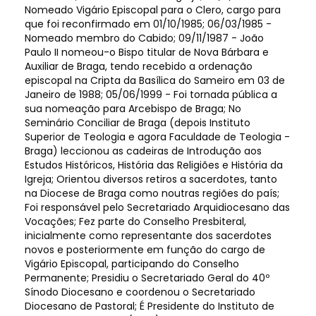
Nomeado Vigário Episcopal para o Clero, cargo para
que foi reconfirmado em 01/10/1985; 06/03/1985 -
Nomeado membro do Cabido; 09/11/1987 - João
Paulo II nomeou-o Bispo titular de Nova Bárbara e
Auxiliar de Braga, tendo recebido a ordenação
episcopal na Cripta da Basílica do Sameiro em 03 de
Janeiro de 1988; 05/06/1999 - Foi tornada pública a
sua nomeação para Arcebispo de Braga; No
Seminário Conciliar de Braga (depois Instituto
Superior de Teologia e agora Faculdade de Teologia -
Braga) leccionou as cadeiras de Introdução aos
Estudos Históricos, História das Religiões e História da
Igreja; Orientou diversos retiros a sacerdotes, tanto
na Diocese de Braga como noutras regiões do país;
Foi responsável pelo Secretariado Arquidiocesano das
Vocações; Fez parte do Conselho Presbiteral,
inicialmente como representante dos sacerdotes
novos e posteriormente em função do cargo de
Vigário Episcopal, participando do Conselho
Permanente; Presidiu o Secretariado Geral do 40º
Sínodo Diocesano e coordenou o Secretariado
Diocesano de Pastoral; É Presidente do Instituto de