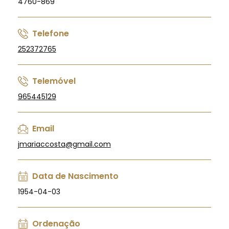
4760-869
Telefone
252372765
Telemóvel
965445129
Email
jmariaccosta@gmail.com
Data de Nascimento
1954-04-03
Ordenação