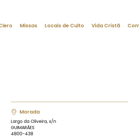
Clero
Missas
Locais de Culto
Vida Cristã
Con
Morada
Largo da Oliveira, s/n
GUIMARÃES
4800-438