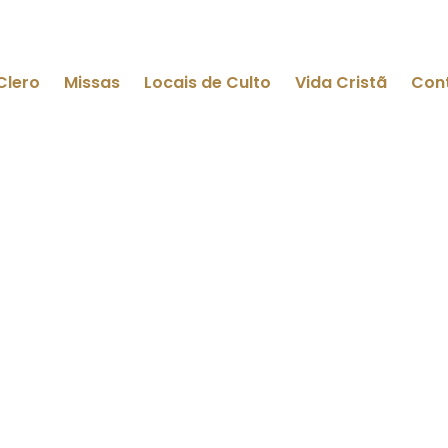
Clero
Missas
Locais de Culto
Vida Cristã
Con