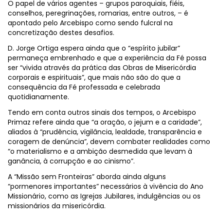
O papel de vários agentes – grupos paroquiais, fiéis,
conselhos, peregrinações, romarias, entre outros, – é
apontado pelo Arcebispo como sendo fulcral na
concretização destes desafios.
D. Jorge Ortiga espera ainda que o “espírito jubilar”
permaneça embrenhado e que a experiência da Fé possa
ser “vivida através da prática das Obras de Misericórdia
corporais e espirituais”, que mais não são do que a
consequência da Fé professada e celebrada
quotidianamente.
Tendo em conta outros sinais dos tempos, o Arcebispo
Primaz refere ainda que “a oração, o jejum e a caridade”,
aliados à “prudência, vigilância, lealdade, transparência e
coragem de denúncia”, devem combater realidades como
“o materialismo e a ambição desmedida que levam à
ganância, à corrupção e ao cinismo”.
A “Missão sem Fronteiras” aborda ainda alguns
“pormenores importantes” necessários à vivência do Ano
Missionário, como as Igrejas Jubilares, indulgências ou os
missionários da misericórdia.