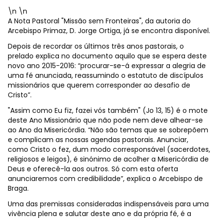
\n \n
A Nota Pastoral "Missão sem Fronteiras", da autoria do
Arcebispo Primaz, D. Jorge Ortiga, já se encontra disponível.
Depois de recordar os últimos três anos pastorais, o
prelado explica no documento aquilo que se espera deste
novo ano 2015-2016: “procurar-se-á expressar a alegria de
uma fé anunciada, reassumindo o estatuto de discípulos
missionários que querem corresponder ao desafio de
Cristo”.
"Assim como Eu fiz, fazei vós também" (Jo 13, 15) é o mote
deste Ano Missionário que não pode nem deve alhear-se
ao Ano da Misericórdia. “Não são temas que se sobrepõem
e complicam as nossas agendas pastorais. Anunciar,
como Cristo o fez, dum modo corresponsável (sacerdotes,
religiosos e leigos), é sinónimo de acolher a Misericórdia de
Deus e oferecê-la aos outros. Só com esta oferta
anunciaremos com credibilidade”, explica o Arcebispo de
Braga.
Uma das premissas consideradas indispensáveis para uma
vivência plena e salutar deste ano e da própria fé, é a