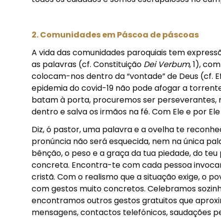
2. Comunidades em Páscoa de páscoas
A vida das comunidades paroquiais tem expressõ
as palavras (cf. Constituição
Dei Verbum
, 1), co
colocam-nos dentro da “vontade” de Deus (cf. Ef 1
epidemia do covid-19 não pode afogar a torrent
batam à porta, procuremos ser perseverantes, n
dentro e salva os irmãos na fé. Com Ele e por El
Diz, ó pastor, uma palavra e a ovelha te reconhe
pronúncia não será esquecida, nem na única pal
bênção, o peso e a graça da tua piedade, do teu
concreta. Encontra-te com cada pessoa invoca
cristã. Com o realismo que a situação exige, o
com gestos muito concretos. Celebramos sozinho
encontramos outros gestos gratuitos que aproxim
mensagens, contactos telefónicos, saudações p