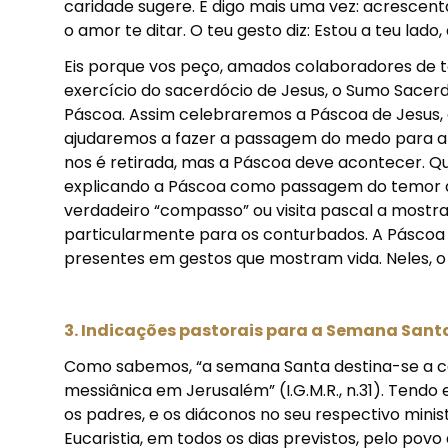
caridade sugere. E digo mais uma vez: acrescen
o amor te ditar. O teu gesto diz: Estou a teu lado, 
Eis porque vos peço, amados colaboradores de to
exercício do sacerdócio de Jesus, o Sumo Sacerd
Páscoa. Assim celebraremos a Páscoa de Jesus, 
ajudaremos a fazer a passagem do medo para a c
nos é retirada, mas a Páscoa deve acontecer. Q
explicando a Páscoa como passagem do temor à
verdadeiro “compasso” ou visita pascal a mostr
particularmente para os conturbados. A Pásco
presentes em gestos que mostram vida. Neles, o
3. Indicações pastorais para a Semana Santa
Como sabemos, “a semana Santa destina-se a c
messiânica em Jerusalém” (I.G.M.R., n.31). Tendo
os padres, e os diáconos no seu respectivo minis
Eucaristia, em todos os dias previstos, pelo po