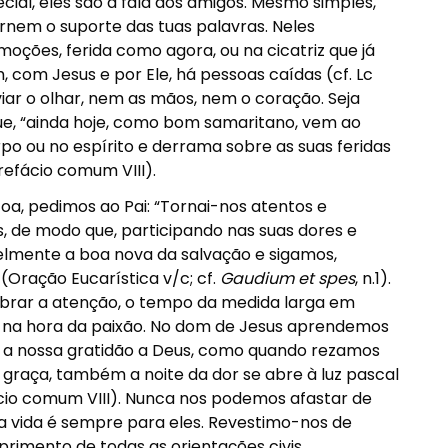
ial, eles são a fala dos amigos. Mesmo simples,
ornem o suporte das tuas palavras. Neles
ões, ferida como agora, ou na cicatriz que já
 com Jesus e por Ele, há pessoas caídas (cf. Lc
iar o olhar, nem as mãos, nem o coração. Seja
que, “ainda hoje, como bom samaritano, vem ao
o ou no espírito e derrama sobre as suas feridas
refácio comum VIII).
oa, pedimos ao Pai: “Tornai-nos atentos e
 de modo que, participando nas suas dores e
fielmente a boa nova da salvação e sigamos,
(Oração Eucarística v/c; cf.
Gaudium et spes
, n.1).
obrar a atenção, o tempo da medida larga em
 na hora da paixão. No dom de Jesus aprendemos
Daí a nossa gratidão a Deus, como quando rezamos
 graça, também a noite da dor se abre à luz pascal
fácio comum VIII). Nunca nos podemos afastar de
 vida é sempre para eles. Revestimo-nos de
rimento de todas as orientações civis.