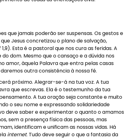
es que jamais poderão ser suspensas. Os gestos e
m que Jesus concretizou o plano de salvação,
,9). Esta é a pastoral que nos cura as feridas. A
e do dom. Mesmo que o cansaço e a dúvida nos
o amor, àquela Palavra que entra pelas casas
e daremos outra consistência à nossa fé.
cerá próximo. Alegrar-se-á na tua voz. A tua
avra que escrevas. Ela é o testemunho da tua
 pensamento. A tua oração seja constante e muito
ndo o seu nome e expressando solidariedade
 povo deve saber e experimentar o quanto o amamos
s, sem a presença física das pessoas, mas
am, identificam e unificam as nossas vidas. Há
ela
internet
. Tudo deve seguir o que a fantasia da