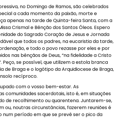
essiva, no Domingo de Ramos, são celebrados
special a cada momento da paixão, morte e
eça apenas na tarde de Quinta-feira Santa, com a
Missa Crismal e Bênção dos Santos Óleos. Espero
lenidade do Sagrado Coração de Jesus e Jornada
ável que todos os padres, na eucaristia da tarde,
ordenação, e todo o povo rezasse por eles e por
s nas bênçãos de Deus, “na fidelidade a Cristo
 Peço, se possível, que utilizem a estola branca
 de Braga e o logótipo da Arquidiocese de Braga,
onsolo recíproco.
cupado com o vosso bem-estar. As
s comunidades sacerdotais, isto é, em situações
o de recolhimento ou quarentena. Juntarem-se,
m ou, noutras circunstâncias, fazerem reuniões é
o num período em que se prevê ser o pico da