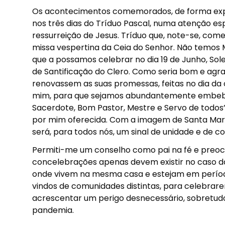
Os acontecimentos comemorados, de forma expr
nos três dias do Tríduo Pascal, numa atenção e
ressurreição de Jesus. Tríduo que, note-se, com
missa vespertina da Ceia do Senhor. Não temos 
que a possamos celebrar no dia 19 de Junho, So
de Santificação do Clero. Como seria bom e agrad
renovassem as suas promessas, feitas no dia da 
mim, para que sejamos abundantemente embebido
Sacerdote, Bom Pastor, Mestre e Servo de todos”.
por mim oferecida. Com a imagem de Santa Maria
será, para todos nós, um sinal de unidade e de c
Permiti-me um conselho como pai na fé e preo
concelebrações apenas devem existir no caso da
onde vivem na mesma casa e estejam em períod
vindos de comunidades distintas, para celebrare
acrescentar um perigo desnecessário, sobretud
pandemia.