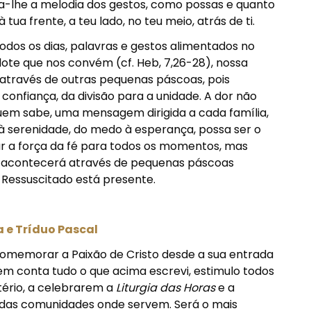
ta-lhe a melodia dos gestos, como possas e quanto
à tua frente, a teu lado, no teu meio, atrás de ti.
dos os dias, palavras e gestos alimentados no
ote que nos convém (cf. Heb, 7,26-28), nossa
através de outras pequenas páscoas, pois
onfiança, da divisão para a unidade. A dor não
uem sabe, uma mensagem dirigida a cada família,
 serenidade, do medo à esperança, possa ser o
ar a força da fé para todos os momentos, mas
a acontecerá através de pequenas páscoas
 Ressuscitado está presente.
 e Tríduo Pascal
omemorar a Paixão de Cristo desde a sua entrada
 em conta tudo o que acima escrevi, estimulo todos
tério, a celebrarem a
Liturgia das Horas
e a
vo das comunidades onde servem. Será o mais