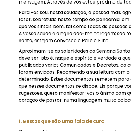
mensagem. Através de vós estou próximo de tod
Para vós sou, nesta saudação, a pessoa mais agra
fazer, sobretudo neste tempo de pandemia, em f
que vos sintais bem, tal como todas as pessoas q
A vossa saúde e alegria dão-me coragem; são fo
Santo, estejam convosco o Pai e o Filho.
Aproximam-se as solenidades da Semana Santa
deve ser, isto é, naquele espírito e verdade a q
publicados vários Comunicados e Decretos, da auto
foram enviados. Recomendo a sua leitura com o i
determinado. Estes documentos remetem para os
que nesses documentos se dispõe. Eis porque vo
sugestões, quero manifestar-vos o ânimo com q
coração de pastor, numa linguagem muito coloqu
1. Gestos que são uma fala de cura