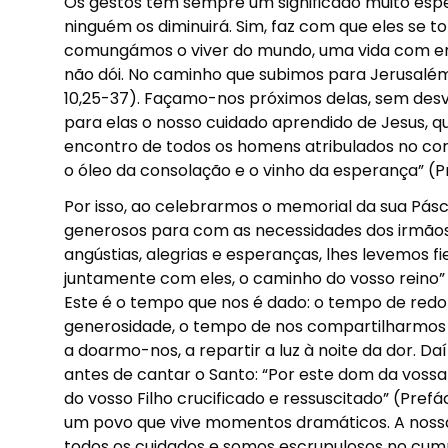
Os gestos têm sempre um significado muito espec
ninguém os diminuirá. Sim, faz com que eles se t
comungámos o viver do mundo, uma vida com emoç
não dói. No caminho que subimos para Jerusalém,
10,25-37). Façamo-nos próximos delas, sem desv
para elas o nosso cuidado aprendido de Jesus, 
encontro de todos os homens atribulados no corp
o óleo da consolação e o vinho da esperança” (P
Por isso, ao celebrarmos o memorial da sua Pásc
generosos para com as necessidades dos irmãos,
angústias, alegrias e esperanças, lhes levemos 
juntamente com eles, o caminho do vosso reino” 
Este é o tempo que nos é dado: o tempo de red
generosidade, o tempo de nos compartilharmos
a doarmo-nos, a repartir a luz à noite da dor. 
antes de cantar o Santo: “Por este dom da vossa
do vosso Filho crucificado e ressuscitado” (Pre
um povo que vive momentos dramáticos. A nossa
todos os cuidados e somos escrupulosos no cump