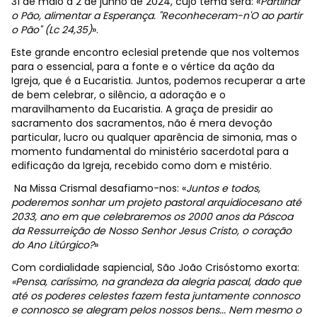
31 de maio a 2 de junho de 2024, cujo tema será: «
Partilhar
o Pão, alimentar a Esperança. "Reconheceram-n'O ao partir
o Pão" (Lc 24,35)
».
Este grande encontro eclesial pretende que nos voltemos
para o essencial, para a fonte e o vértice da ação da
Igreja, que é a Eucaristia.
Juntos, podemos recuperar a arte
de bem celebrar, o silêncio, a adoração e o
maravilhamento da Eucaristia. A graça de presidir ao
sacramento dos sacramentos, não é mera devoção
particular, lucro ou qualquer aparência de simonia, mas o
momento fundamental do ministério sacerdotal para a
edificação da Igreja, recebido como dom e mistério.
Na Missa Crismal desafiamo-nos: «
Juntos e todos,
poderemos sonhar um projeto pastoral arquidiocesano até
2033, ano em que celebraremos os 2000 anos da Páscoa
da Ressurreição de Nosso Senhor Jesus Cristo, o coração
do Ano Litúrgico?
»
Com cordialidade sapiencial, São João Crisóstomo exorta:
«Pensa, caríssimo, na grandeza da alegria pascal, dado que
até os poderes celestes fazem festa juntamente connosco
e connosco se alegram pelos nossos bens... Nem mesmo o