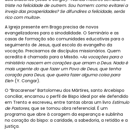
triste na felicidade de outrem. Sou homem: como evitarei a
inveja das prosperidades? Se difundires a felicidade, serás
rico com muitos
».
A Igreja presente em Braga precisa de novos
evangelizadores para a sinodalidade. O Seminário e as
casas de formação são comunidades educativas para o
seguimento de Jesus, qual escola do evangelho da
vocação. Precisamos de discípulos missionários. Quem
acredita é chamado para a Missão. «
As vocações para o
ministério nascem em corações que amam a Deus. Nada é
mais urgente do que fazer um Povo de Deus, que tenha
coração para Deus, que queira fazer alguma coisa para
Ele!
» (Y. Congar).
O “Bracarense” Bartolomeu dos Mártires, santo Arcebispo
conciliar, encarnou o perfil de Bispo ideal por ele defendido
em Trento e escreveu, entre tantas obras um livro
Estímulo
de Pastores,
que se tornou obra referencial. É um
programa que abre à coragem da esperança e sublinha
no coração do bispo: a caridade, a sabedoria, a retidão e a
justiça.