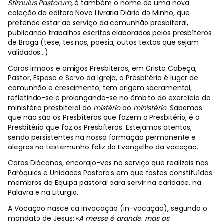
Stimulus Pastorum,
é também o nome de uma nova
coleção da editora Nova Livraria Diário do Minho, que
pretende estar ao serviço da comunhão presbiteral,
publicando trabalhos escritos elaborados pelos presbíteros
de Braga (tese, tesinas, poesia, outos textos que sejam
validados…).
Caros irmãos e amigos Presbíteros, em Cristo Cabeça,
Pastor, Esposo e Servo da Igreja, o Presbitério é lugar de
comunhão e crescimento; tem origem sacramental,
refletindo-se e prolongando-se no âmbito do exercício do
ministério presbiteral do
mistério
ao
ministério
. Sabemos
que não são os Presbíteros que fazem o Presbitério, é o
Presbitério que faz os Presbíteros. Estejamos atentos,
sendo persistentes na nossa formação permanente e
alegres no testemunho feliz do Evangelho da vocação.
Caros Diáconos, encorajo-vos no serviço que realizais nas
Paróquias e Unidades Pastorais em que fostes constituídos
membros da Equipa pastoral para servir na caridade, na
Palavra e na Liturgia.
A Vocação nasce da invocação (in-vocação), segundo o
mandato de Jesus: «
A messe é grande, mas os