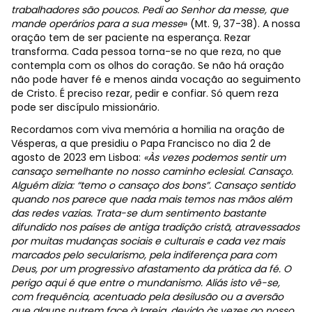
trabalhadores são poucos. Pedi ao Senhor da messe, que
mande operários para a sua messe
» (Mt. 9, 37-38). A nossa
oração tem de ser paciente na esperança. Rezar
transforma. Cada pessoa torna-se no que reza, no que
contempla com os olhos do coração. Se não há oração
não pode haver fé e menos ainda vocação ao seguimento
de Cristo. É preciso rezar, pedir e confiar. Só quem reza
pode ser discípulo missionário.
Recordamos com viva memória a homilia na oração de
Vésperas, a que presidiu o Papa Francisco no dia 2 de
agosto de 2023 em Lisboa:
«Às vezes podemos sentir um
cansaço semelhante no nosso caminho eclesial. Cansaço.
Alguém dizia: “temo o cansaço dos bons”. Cansaço sentido
quando nos parece que nada mais temos nas mãos além
das redes vazias. Trata-se dum sentimento bastante
difundido nos países de antiga tradição cristã, atravessados
por muitas mudanças sociais e culturais e cada vez mais
marcados pelo secularismo, pela indiferença para com
Deus, por um progressivo afastamento da prática da fé. O
perigo aqui é que entre o mundanismo. Aliás isto vê-se,
com frequência, acentuado pela desilusão ou a aversão
que alguns nutrem face à Igreja, devido às vezes ao nosso