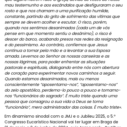
mau testemunho e aos escândalos que desfiguraram o seu
rosto e que nos chamam a uma purificação humilde,
constante, partindo do grito de sofrimento das vítimas que
sempre se devem acolher e escutar. O risco, porém,
quando nos sentimos desanimados (cada um de vós
pense em que momento sentiu o desânimo), o risco é
descer do barco, acabando presos nas redes da resignação
e do pessimismo. Ao contrário, confiemos que Jesus
continua a tomar pela mão e a levantar a sua Esposa
amada. Levemos ao Senhor as nossas canseiras e as
nossas lágrimas, para poder enfrentar as situações
pastorais e espirituais, dialogando entre nós com abertura
de coração para experimentar novos caminhos a seguir.
Quando estamos desanimados, mais ou menos
conscientemente “aposentamo-nos”, “aposentamo-nos”
do zelo apostólico, perdemo-lo pouco a pouco e tornamo-
nos “funcionários do sagrado”. É muito triste quando uma
pessoa que consagrou a sua vida a Deus se torna
“funcionário”, mero administrador das coisas. É muito triste».
Em dinamismo sinodal com a JMJ e o Jubileu 2025, o 5.º
Congresso Eucarístico Nacional vai ter lugar em Braga de