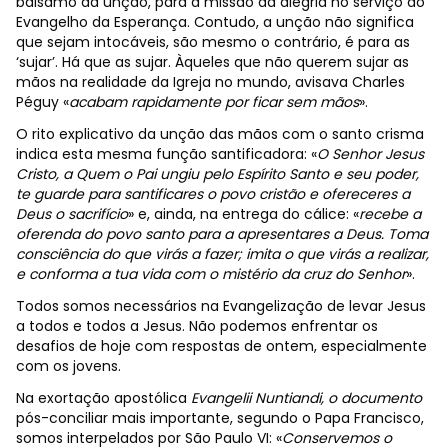
bálsamo da unção, para a missão da alegria no serviço do
Evangelho da Esperança. Contudo, a unção não significa
que sejam intocáveis, são mesmo o contrário, é para as
‘sujar’. Há que as sujar. Àqueles que não querem sujar as
mãos na realidade da Igreja no mundo, avisava Charles
Péguy «
acabam rapidamente por ficar sem mãos
».
O rito explicativo da unção das mãos com o santo crisma
indica esta mesma função santificadora: «
O Senhor Jesus
Cristo, a Quem o Pai ungiu pelo Espírito Santo e seu poder,
te guarde para santificares o povo cristão e ofereceres a
Deus o sacrifício
» e, ainda, na entrega do cálice: «
recebe a
oferenda do povo santo para a apresentares a Deus. Toma
consciência do que virás a fazer; imita o que virás a realizar,
e conforma a tua vida com o mistério da cruz do Senhor
».
Todos somos necessários na Evangelização de levar Jesus
a todos e todos a Jesus. Não podemos enfrentar os
desafios de hoje com respostas de ontem, especialmente
com os jovens.
Na exortação apostólica
Evangelii Nuntiandi, o documento
pós-conciliar mais importante, segundo o Papa Francisco,
somos interpelados por São Paulo VI: «
Conservemos o