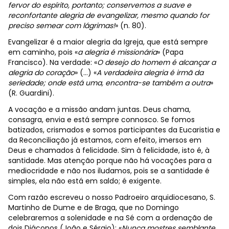
fervor do espírito, portanto; conservemos a suave e
reconfortante alegria de evangelizar, mesmo quando for
preciso semear com lágrimas!
» (n. 80).
Evangelizar é a maior alegria da Igreja, que está sempre
em caminho, pois «
a alegria é missionária
» (Papa
Francisco). Na verdade: «
O desejo do homem é alcançar a
alegria do coração
» (…) «
A verdadeira alegria é irmã da
seriedade; onde está uma, encontra-se também a outra
»
(R. Guardini).
A vocação e a missão andam juntas. Deus chama,
consagra, envia e está sempre connosco. Se fomos
batizados, crismados e somos participantes da Eucaristia e
da Reconciliação já estamos, com efeito, imersos em
Deus e chamados à felicidade. Sim à felicidade, isto é, à
santidade. Mas atenção porque não há vocações para a
mediocridade e não nos iludamos, pois se a santidade é
simples, ela não está em saldo; é exigente.
Com razão escreveu o nosso Padroeiro arquidiocesano, S.
Martinho de Dume e de Braga, que no Domingo
celebraremos a solenidade e na Sé com a ordenação de
dois Diáconos (João e Sérgio): «
Nunca mostres semblante