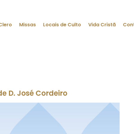
Clero
Missas
Locais de Culto
Vida Cristã
Con
 D. José Cordeiro