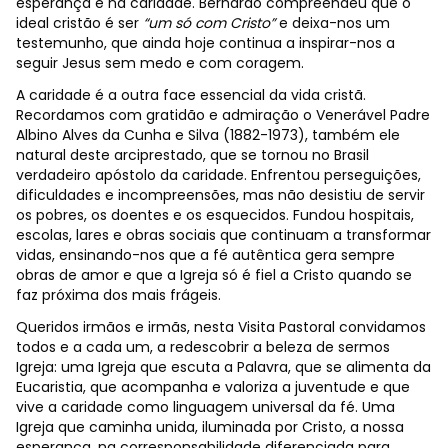
esperança e na caridade. Bernardo compreendeu que o
ideal cristão é ser
“um só com Cristo”
e deixa-nos um
testemunho, que ainda hoje continua a inspirar-nos a
seguir Jesus sem medo e com coragem.
A caridade é a outra face essencial da vida cristã.
Recordamos com gratidão e admiração o Venerável Padre
Albino Alves da Cunha e Silva (1882-1973), também ele
natural deste arciprestado, que se tornou no Brasil
verdadeiro apóstolo da caridade. Enfrentou perseguições,
dificuldades e incompreensões, mas não desistiu de servir
os pobres, os doentes e os esquecidos. Fundou hospitais,
escolas, lares e obras sociais que continuam a transformar
vidas, ensinando-nos que a fé autêntica gera sempre
obras de amor e que a Igreja só é fiel a Cristo quando se
faz próxima dos mais frágeis.
Queridos irmãos e irmãs, nesta Visita Pastoral convidamos
todos e a cada um, a redescobrir a beleza de sermos
Igreja: uma Igreja que escuta a Palavra, que se alimenta da
Eucaristia, que acompanha e valoriza a juventude e que
vive a caridade como linguagem universal da fé. Uma
Igreja que caminha unida, iluminada por Cristo, a nossa
esperança, na corresponsabilidade diferenciada para