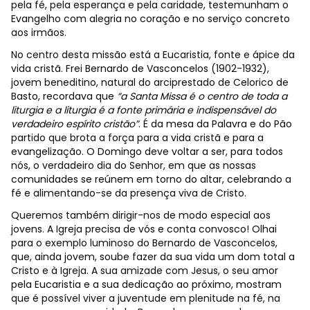
pela fé, pela esperança e pela caridade, testemunham o
Evangelho com alegria no coração e no serviço concreto
aos irmãos.
No centro desta missão está a Eucaristia, fonte e ápice da
vida cristã. Frei Bernardo de Vasconcelos (1902-1932),
jovem beneditino, natural do arciprestado de Celorico de
Basto, recordava que
“a Santa Missa é o centro de toda a
liturgia e a liturgia é a fonte primária e indispensável do
verdadeiro espírito cristão”
. É da mesa da Palavra e do Pão
partido que brota a força para a vida cristã e para a
evangelização. O Domingo deve voltar a ser, para todos
nós, o verdadeiro dia do Senhor, em que as nossas
comunidades se reúnem em torno do altar, celebrando a
fé e alimentando-se da presença viva de Cristo.
Queremos também dirigir-nos de modo especial aos
jovens. A Igreja precisa de vós e conta convosco! Olhai
para o exemplo luminoso do Bernardo de Vasconcelos,
que, ainda jovem, soube fazer da sua vida um dom total a
Cristo e à Igreja. A sua amizade com Jesus, o seu amor
pela Eucaristia e a sua dedicação ao próximo, mostram
que é possível viver a juventude em plenitude na fé, na