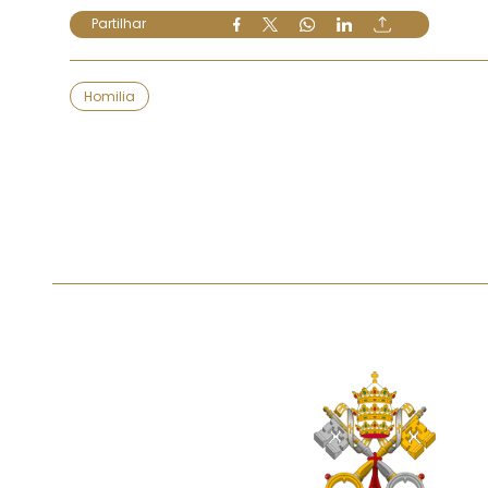
Partilhar
Homilia