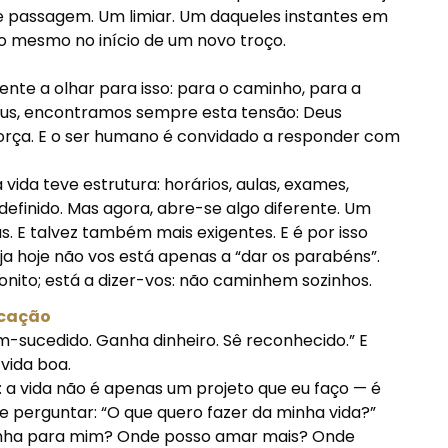
 passagem. Um limiar. Um daqueles instantes em
o mesmo no início de um novo troço.
nte a olhar para isso: para o caminho, para a
Deus, encontramos sempre esta tensão: Deus
rça. E o ser humano é convidado a responder com
vida teve estrutura: horários, aulas, exames,
efinido. Mas agora, abre-se algo diferente. Um
. E talvez também mais exigentes. E é por isso
ja hoje não vos está apenas a “dar os parabéns”.
bonito; está a dizer-vos: não caminhem sozinhos.
ocação
em-sucedido. Ganha dinheiro. Sê reconhecido.” E
vida boa.
 a vida não é apenas um projeto que eu faço — é
e perguntar: “O que quero fazer da minha vida?”
onha para mim? Onde posso amar mais? Onde