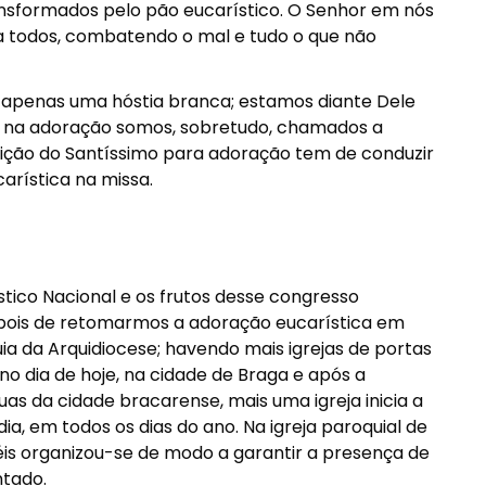
formados pelo pão eucarístico. O Senhor em nós
a todos, combatendo o mal e tudo o que não
penas uma hóstia branca; estamos diante Dele
Mas na adoração somos, sobretudo, chamados a
sição do Santíssimo para adoração tem de conduzir
arística na missa.
tico Nacional e os frutos desse congresso
Depois de retomarmos a adoração eucarística em
a da Arquidiocese; havendo mais igrejas de portas
 no dia de hoje, na cidade de Braga e após a
s da cidade bracarense, mais uma igreja inicia a
ia, em todos os dias do ano. Na igreja paroquial de
éis organizou-se de modo a garantir a presença de
ntado.