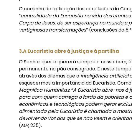
O caminho de aplicação das conclusões do Con
“
centralidade da Eucaristia na vida dos crent
Corpo de Jesus, de ser esperança no mundo e 
vertiginosas transformações
” (conclusões do 5.º
3.A Eucaristia abre à justiça e à partilha
O Senhor quer e quererá sempre o nosso bem; é p
permanente no pão consagrado. E neste temp
através dos dilemas que a
inteligência artificial
c
esquecermos a importância da Eucaristia. Como 
Magnifica Humanitas
: “
A Eucaristia abre-nos à 
para com quem carrega o fardo da pobreza e da
económicas e tecnológicas podem gerar exclusã
alimentada pela Eucaristia é chamada a mostrar 
devolvendo voz aos que se não veem e orienta
(
MH
, 235).