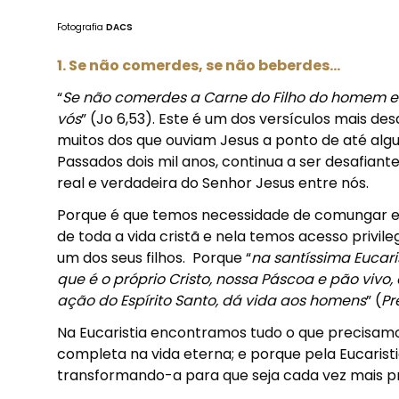
Fotografia
DACS
1. Se não comerdes, se não beberdes...
“
Se não comerdes a Carne do Filho do homem e 
vós
” (Jo 6,53). Este é um dos versículos mais d
muitos dos que ouviam Jesus a ponto de até algu
Passados dois mil anos, continua a ser desafiant
real e verdadeira do Senhor Jesus entre nós.
Porque é que temos necessidade de comungar e a
de toda a vida cristã e nela temos acesso privil
um dos seus filhos. Porque “
na santíssima Eucaris
que é o próprio Cristo, nossa Páscoa e pão vivo, 
ação do Espírito Santo, dá vida aos homens
” (
Pr
Na Eucaristia encontramos tudo o que precisamo
completa na vida eterna; e porque pela Eucaristi
transformando-a para que seja cada vez mais pr