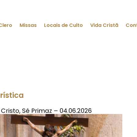
Clero
Missas
Locais de Culto
Vida Cristã
Con
rística
risto, Sé Primaz – 04.06.2026