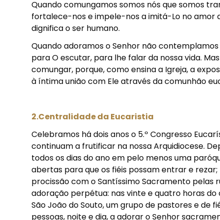
Quando comungamos somos nós que somos trans
fortalece-nos e impele-nos a imitá-Lo no amor 
dignifica o ser humano.
Quando adoramos o Senhor não contemplamos a
para O escutar, para lhe falar da nossa vida. 
comungar, porque, como ensina a Igreja, a expo
à íntima união com Ele através da comunhão euc
2.Centralidade da Eucaristia
Celebramos há dois anos o 5.º Congresso Eucarís
continuam a frutificar na nossa Arquidiocese. 
todos os dias do ano em pelo menos uma paróqui
abertas para que os fiéis possam entrar e rezar;
procissão com o Santíssimo Sacramento pelas rua
adoração perpétua: nas vinte e quatro horas do d
São João do Souto, um grupo de pastores e de fi
pessoas, noite e dia, a adorar o Senhor sacrame