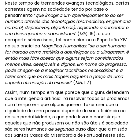
Neste tempo de tremendos avanços tecnológicos, certas
correntes agem na sociedade tendo por base o
pensamento “
que imagina um aperfeiçoamento do ser
humano através das tecnologias (biomedicina, engenharia
corporal, dispositivos, algoritmos), aspirando a aumentar o
seu desempenho e capacidades
” (
MH
, 116), o que
comporta sérios riscos, tal como alertou o Papa Leão XIV
na sua encíclica
Magnifica Humanitas
: “
se o ser humano
for tratado como matéria a aperfeiçoar ou a ultrapassar, é
então mais fácil aceitar que alguns sejam considerados
menos úteis, desejáveis e dignos. Em nome do progresso,
pode chegar-se a imaginar “sacrifícios necessários” e a
fazer com que os mais frágeis paguem o preço de uma
suposta otimização da espécie
” (
MH
, 117).
Assim, num tempo em que parece que alguns defendem
que a inteligência artificial irá resolver todos os problemas;
num tempo em que alguns querem fazer crer que a
dignidade de uma pessoa depende da sua eficiência ou
da sua produtividade, o que pode levar a concluir que
aqueles que não produzem ou não são úteis à sociedade
são seres humanos
de segunda
, ouso dizer que a missão
das Santas Casas da Misericórdia de Portugal neste séc.