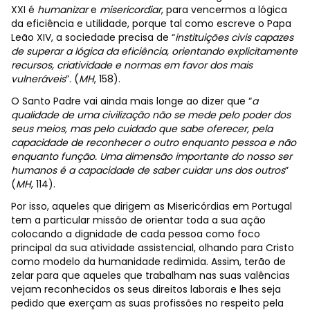
XXI é
humanizar
e
misericordiar
, para vencermos a lógica
da eficiência e utilidade, porque tal como escreve o Papa
Leão XIV, a sociedade precisa de “
instituições civis capazes
de superar a lógica da eficiência, orientando explicitamente
recursos, criatividade e normas em favor dos mais
vulneráveis
”. (
MH
, 158).
O Santo Padre vai ainda mais longe ao dizer que “
a
qualidade de uma civilização não se mede pelo poder dos
seus meios, mas pelo cuidado que sabe oferecer, pela
capacidade de reconhecer o outro enquanto pessoa e não
enquanto função. Uma dimensão importante do nosso ser
humanos é a capacidade de saber cuidar uns dos outros
”
(
MH
, 114).
Por isso, aqueles que dirigem as Misericórdias em Portugal
tem a particular missão de orientar toda a sua ação
colocando a dignidade de cada pessoa como foco
principal da sua atividade assistencial, olhando para Cristo
como modelo da humanidade redimida. Assim, terão de
zelar para que aqueles que trabalham nas suas valências
vejam reconhecidos os seus direitos laborais e lhes seja
pedido que exerçam as suas profissões no respeito pela