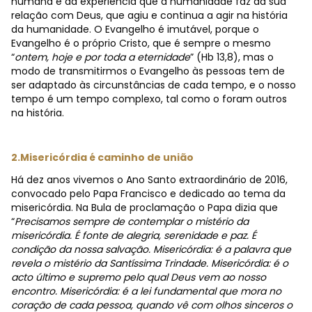
humana e da experiência que a humanidade faz da sua
relação com Deus, que agiu e continua a agir na história
da humanidade. O Evangelho é imutável, porque o
Evangelho é o próprio Cristo, que é sempre o mesmo
“
ontem, hoje e por toda a eternidade
” (Hb 13,8), mas o
modo de transmitirmos o Evangelho às pessoas tem de
ser adaptado às circunstâncias de cada tempo, e o nosso
tempo é um tempo complexo, tal como o foram outros
na história.
2.Misericórdia é caminho de união
Há dez anos vivemos o Ano Santo extraordinário de 2016,
convocado pelo Papa Francisco e dedicado ao tema da
misericórdia. Na Bula de proclamação o Papa dizia que
“
Precisamos sempre de contemplar o mistério da
misericórdia. É fonte de alegria, serenidade e paz. É
condição da nossa salvação. Misericórdia: é a palavra que
revela o mistério da Santíssima Trindade. Misericórdia: é o
acto último e supremo pelo qual Deus vem ao nosso
encontro. Misericórdia: é a lei fundamental que mora no
coração de cada pessoa, quando vê com olhos sinceros o