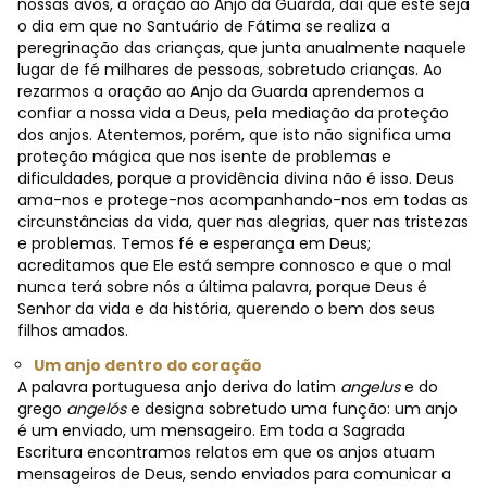
nossas avós, a oração ao Anjo da Guarda, daí que este seja
o dia em que no Santuário de Fátima se realiza a
peregrinação das crianças, que junta anualmente naquele
lugar de fé milhares de pessoas, sobretudo crianças. Ao
rezarmos a oração ao Anjo da Guarda aprendemos a
confiar a nossa vida a Deus, pela mediação da proteção
dos anjos. Atentemos, porém, que isto não significa uma
proteção mágica que nos isente de problemas e
dificuldades, porque a providência divina não é isso. Deus
ama-nos e protege-nos acompanhando-nos em todas as
circunstâncias da vida, quer nas alegrias, quer nas tristezas
e problemas. Temos fé e esperança em Deus;
acreditamos que Ele está sempre connosco e que o mal
nunca terá sobre nós a última palavra, porque Deus é
Senhor da vida e da história, querendo o bem dos seus
filhos amados.
Um anjo dentro do coração
A palavra portuguesa anjo deriva do latim
angelus
e do
grego
angelós
e designa sobretudo uma função: um anjo
é um enviado, um mensageiro. Em toda a Sagrada
Escritura encontramos relatos em que os anjos atuam
mensageiros de Deus, sendo enviados para comunicar a