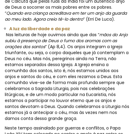
de Calcutá que pelas ruas da Índia foi um autêntico anjo
de Deus a socorrer os mais pobres entre os pobres.
“
Quando era criança acreditava em ter um anjo da guarda
ao meu lado. Agora creio tê-lo dentro
” (Erri De Luca).
A luz da liberdade e da paz
Nas leituras de hoje ouvimos ainda que das “
mãos do Anjo
subiu à presença de Deus o fumo dos aromas com as
orações dos santos
” (Ap 8,4). Os anjos integram a Igreja
triunfante, ou seja, o corpo daqueles que já contemplam a
Deus no céu. Mas nós, peregrinos ainda na Terra, não
estamos separados dessa Igreja. A Igreja ensina a
comunhão dos santos, isto é, nós estamos unidos aos
anjos e santos do céu, e com eles rezamos a Deus. Esta
comunhão vive-se de forma mais profunda sempre que
celebramos a Sagrada Liturgia, pois nas celebrações
litúrgicas, e de um modo particular na Eucaristia, nós
estamos a participar no louvor eterno que os anjos e
santos devotam a Deus. Quando celebramos a Liturgia nós
estamos já a antecipar o céu, mas às vezes nem nos
damos conta dessa grande graça.
Neste tempo assinalado por guerras e conflitos, o Papa
Leão XIV tem colocado no centro o apelo à paz entre os