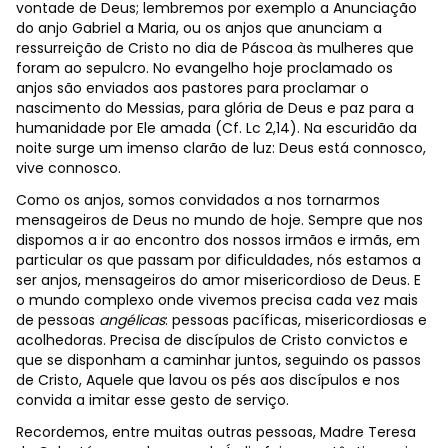
vontade de Deus; lembremos por exemplo a Anunciação
do anjo Gabriel a Maria, ou os anjos que anunciam a
ressurreição de Cristo no dia de Páscoa às mulheres que
foram ao sepulcro. No evangelho hoje proclamado os
anjos são enviados aos pastores para proclamar o
nascimento do Messias, para glória de Deus e paz para a
humanidade por Ele amada (Cf. Lc 2,14). Na escuridão da
noite surge um imenso clarão de luz: Deus está connosco,
vive connosco.
Como os anjos, somos convidados a nos tornarmos
mensageiros de Deus no mundo de hoje. Sempre que nos
dispomos a ir ao encontro dos nossos irmãos e irmãs, em
particular os que passam por dificuldades, nós estamos a
ser anjos, mensageiros do amor misericordioso de Deus. E
o mundo complexo onde vivemos precisa cada vez mais
de pessoas
angélicas
: pessoas pacíficas, misericordiosas e
acolhedoras. Precisa de discípulos de Cristo convictos e
que se disponham a caminhar juntos, seguindo os passos
de Cristo, Aquele que lavou os pés aos discípulos e nos
convida a imitar esse gesto de serviço.
Recordemos, entre muitas outras pessoas, Madre Teresa