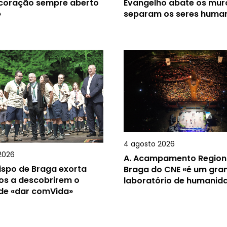
 coração sempre aberto
Evangelho abate os mur
»
separam os seres huma
4 agosto 2026
2026
A.
Acampamento Region
ispo de Braga exorta
Braga do CNE «é um gra
os a descobrirem o
laboratório de humanid
 de «dar comVida»