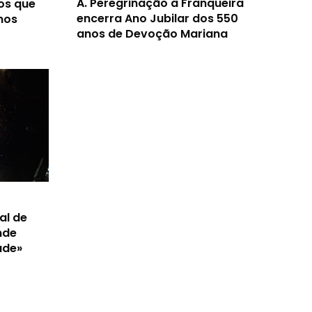
A.
Peregrinação à Franqueira
os que
encerra Ano Jubilar dos 550
nos
anos de Devoção Mariana
al de
nde
ade»