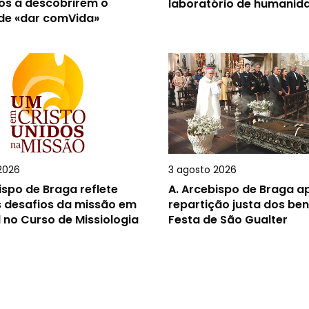
os a descobrirem o
laboratório de humanid
 de «dar comVida»
2026
3 agosto 2026
ispo de Braga reflete
A.
Arcebispo de Braga ap
s desafios da missão em
repartição justa dos ben
 no Curso de Missiologia
Festa de São Gualter