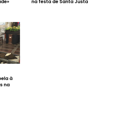
ade»
na festa de Santa Justa
ela à
s na