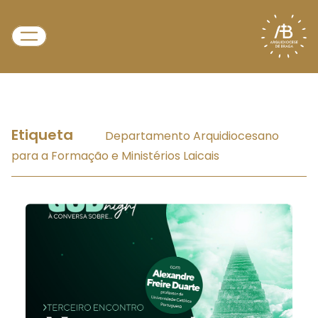
Etiqueta
Departamento Arquidiocesano
para a Formação e Ministérios Laicais