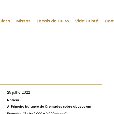
Clero
Missas
Locais de Culto
Vida Cristã
Con
25 julho 2022
Notícia
A.
Primeiro balanço de Cremades sobre abusos em
Espanha: “Entre 1.000 e 2.000 casos”