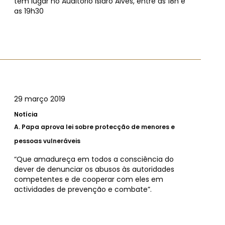
tem lugar no Auditório Isidro Alves, entre as 18h e
as 19h30
29 março 2019
Notícia
A.
Papa aprova lei sobre protecção de menores e
pessoas vulneráveis
“Que amadureça em todos a consciência do
dever de denunciar os abusos às autoridades
competentes e de cooperar com eles em
actividades de prevenção e combate”.