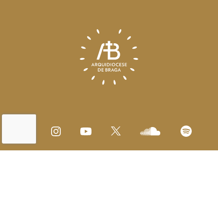
Mapa do Site
Condições de Utilização
Editar Cookies
for tomorrow by
LKCOM
Arquidiocese de Braga 2026