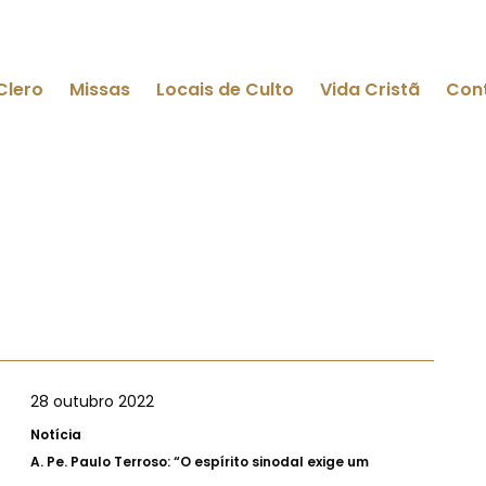
Clero
Missas
Locais de Culto
Vida Cristã
Con
28 outubro 2022
Notícia
A.
Pe. Paulo Terroso: “O espírito sinodal exige um