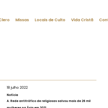
Clero
Missas
Locais de Culto
Vida Cristã
Con
18 julho 2022
Notícia
A.
Rede antitráfico de religiosas salvou mais de 26 mil
mulheres na Ásia em 2021