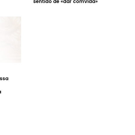
sentido de «dar comVida»
ossa
a