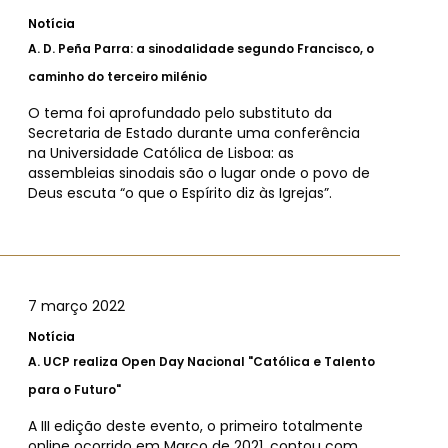
Notícia
A.
D. Peña Parra: a sinodalidade segundo Francisco, o
caminho do terceiro milénio
O tema foi aprofundado pelo substituto da
Secretaria de Estado durante uma conferência
na Universidade Católica de Lisboa: as
assembleias sinodais são o lugar onde o povo de
Deus escuta “o que o Espírito diz às Igrejas”.
7 março 2022
Notícia
A.
UCP realiza Open Day Nacional "Católica e Talento
para o Futuro"
A III edição deste evento, o primeiro totalmente
online ocorrido em Março de 2021, contou com