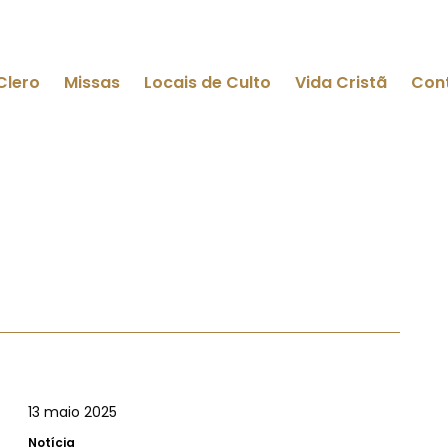
Clero
Missas
Locais de Culto
Vida Cristã
Con
13 maio 2025
Notícia