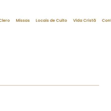
Clero
Missas
Locais de Culto
Vida Cristã
Con