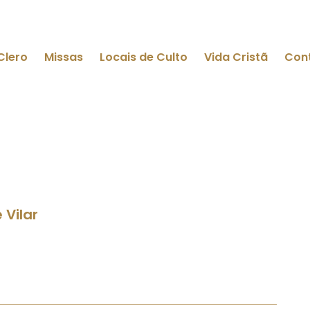
Clero
Missas
Locais de Culto
Vida Cristã
Con
 Vilar