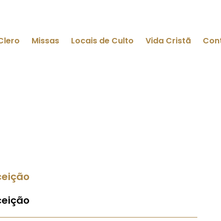
Clero
Missas
Locais de Culto
Vida Cristã
Con
ceição
ceição