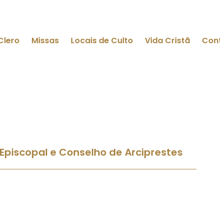
Clero
Missas
Locais de Culto
Vida Cristã
Con
Episcopal e Conselho de Arciprestes