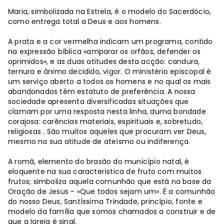
Maria, simbolizada na Estrela, é o modelo do Sacerdócio,
como entrega total a Deus e aos homens.
A prata e a cor vermelha indicam um programa, contido
na expressão bíblica «amparar os orfãos, defender os
oprimidos», e as duas atitudes desta acção: candura,
ternura e ânimo decidido, vigor. O ministério episcopal é
um serviço aberto a todos os homens e no qual os mais
abandonados têm estatuto de preferência. A nossa
sociedade apresenta diversificadas situações que
clamam por uma resposta nesta linha, duma bondade
corajosa: carências materiais, espirituais e, sobretudo,
religiosas . São muitos aqueles que procuram ver Deus,
mesmo na sua atitude de ateísmo ou indiferença.
A romã, elemento do brasão do município natal, é
eloquente na sua característica de fruto com muitos
frutos; simboliza aquela comunhão que está na base da
Oração de Jesus - «Que todos sejam um». É a comunhão
do nosso Deus, Santíssima Trindade, princípio, fonte e
modelo da família que somos chamados a construir e de
que a Igreja é sinal.