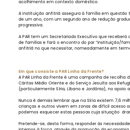
acolhimento em contexto doméstico.
A instituição anfitriã assegura à família em questã
de um ano, com um segundo ano de redução gradual
progressiva.
A PAR tem um Secretariado Executivo que receberá as
de famílias e fará o encontro do par “instituição/fam
anfitriã no que necessitar, nomeadamente em termo
Em que consiste a PAR Linha da Frente?
A PAR Linha da Frente é uma campanha de recolha de
Cáritas Médio Oriente e do Serviço Jesuíta aos Refug
(particularmente Síria, Líbano e Jordânia), no apoio 
Nunca é demais lembrar que na Síria existem 7,6 mil
crianças e outros vivem em zonas de difícil acesso
podemos esquecer estas pessoas cuja situação dra
Pretende-se, desta forma, responder às necessidade
internos à força, através da promoção da economia 