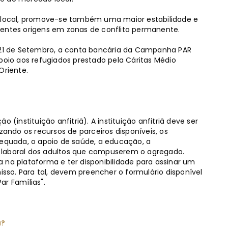
local, promove-se também uma maior estabilidade e
rentes origens em zonas de conflito permanente.
a 21 de Setembro, a conta bancária da Campanha PAR
poio aos refugiados prestado pela Cáritas Médio
Oriente.
 (instituição anfitriã). A instituição anfitriã deve ser
zando os recursos de parceiros disponíveis, os
dequada, o apoio de saúde, a educação, a
 laboral dos adultos que compuserem o agregado.
 na plataforma e ter disponibilidade para assinar um
so. Para tal, devem preencher o formulário disponível
ar Famílias".
ã?