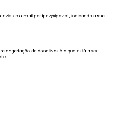
, envie um email par
ipav@ipav.pt
, indicando a sua
a angariação de donativos é a que está a ser
nte.