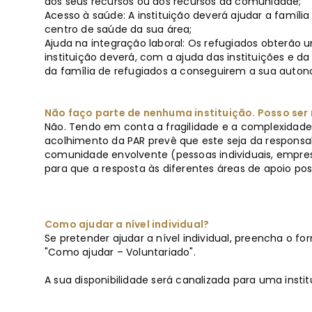
dos seus recursos ou dos recursos da comunidade;
Acesso à saúde: A instituição deverá ajudar a famíli
centro de saúde da sua área;
Ajuda na integração laboral: Os refugiados obterão u
instituição deverá, com a ajuda das instituições e d
da família de refugiados a conseguirem a sua auton
Não faço parte de nenhuma instituição. Posso ser
Não. Tendo em conta a fragilidade e a complexidade 
acolhimento da PAR prevê que este seja da responsab
comunidade envolvente (pessoas individuais, empres
para que a resposta às diferentes áreas de apoio poss
Como ajudar a nível individual?
Se pretender ajudar a nível individual, preencha o fo
"Como ajudar – Voluntariado".
A sua disponibilidade será canalizada para uma instit