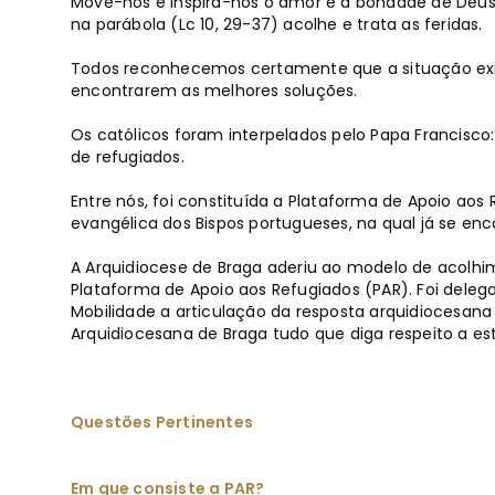
Move-nos e inspira-nos o amor e a bondade de Deus
na parábola (Lc 10, 29-37) acolhe e trata as feridas.
Todos reconhecemos certamente que a situação exig
encontrarem as melhores soluções.
Os católicos foram interpelados pelo Papa Francisco
de refugiados.
Entre nós, foi constituída a Plataforma de Apoio ao
evangélica dos Bispos portugueses, na qual já se en
A Arquidiocese de Braga aderiu ao modelo de acolhi
Plataforma de Apoio aos Refugiados (PAR). Foi deleg
Mobilidade a articulação da resposta arquidiocesana 
Arquidiocesana de Braga tudo que diga respeito a e
Questões Pertinentes
Em que consiste a PAR?