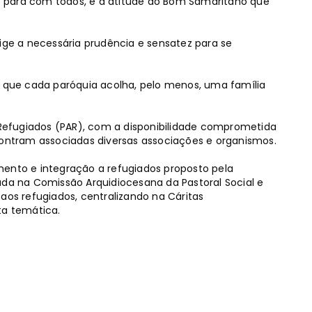
 para com todos, e a atitude do Bom Samaritano que
e a necessária prudência e sensatez para se
: que cada paróquia acolha, pelo menos, uma família
s Refugiados (PAR), com a disponibilidade comprometida
contram associadas diversas associações e organismos.
mento e integração a refugiados proposto pela
ada na Comissão Arquidiocesana da Pastoral Social e
aos refugiados, centralizando na Cáritas
sta temática.