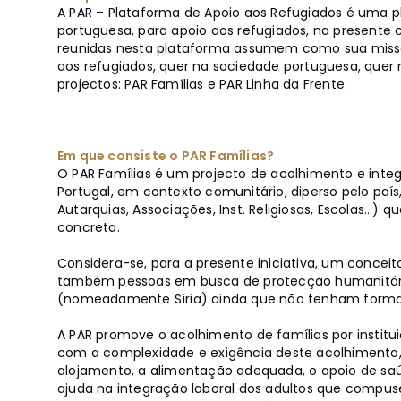
A PAR – Plataforma de Apoio aos Refugiados é uma p
portuguesa, para apoio aos refugiados, na presente c
reunidas nesta plataforma assumem como sua miss
aos refugiados, quer na sociedade portuguesa, quer n
projectos: PAR Famílias e PAR Linha da Frente.
Em que consiste o PAR Famílias?
O PAR Famílias é um projecto de acolhimento e integ
Portugal, em contexto comunitário, diperso pelo país,
Autarquias, Associações, Inst. Religiosas, Escolas…)
concreta.
Considera-se, para a presente iniciativa, um concei
também pessoas em busca de protecção humanitária,
(nomeadamente Síria) ainda que não tenham formal
A PAR promove o acolhimento de famílias por institui
com a complexidade e exigência deste acolhimento,
alojamento, a alimentação adequada, o apoio de sa
ajuda na integração laboral dos adultos que compuse