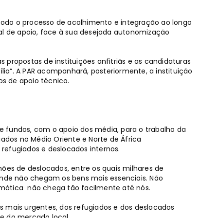
o todo o processo de acolhimento e integração ao longo
 de apoio, face à sua desejada autonomização
 propostas de instituições anfitriãs e as candidaturas
ília”. A PAR acompanhará, posteriormente, a instituição
s de apoio técnico.
 fundos, com o apoio dos média, para o trabalho da
iados no Médio Oriente e Norte de África
a refugiados e deslocados internos.
hões de deslocados, entre os quais milhares de
 onde não chegam os bens mais essenciais. Não
mática não chega tão facilmente até nós.
s mais urgentes, dos refugiados e dos deslocados
e do mercado local.