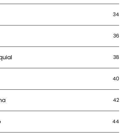
34
36
quial
38
40
na
42
o
44