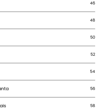
46
48
50
52
54
anta
56
ais
58