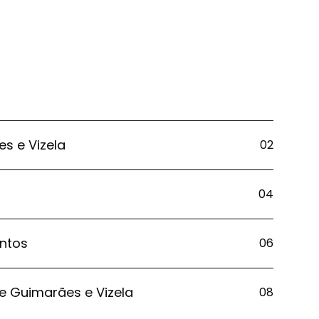
s e Vizela
02
04
entos
06
e Guimarães e Vizela
08