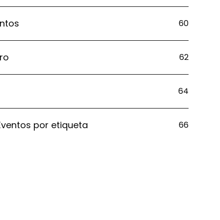
entos
60
ero
62
64
Eventos por etiqueta
66