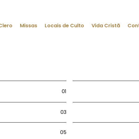
Clero
Missas
Locais de Culto
Vida Cristã
Con
01
03
05