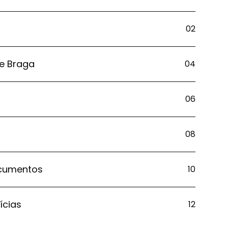
02
e Braga
04
06
08
ocumentos
10
ícias
12