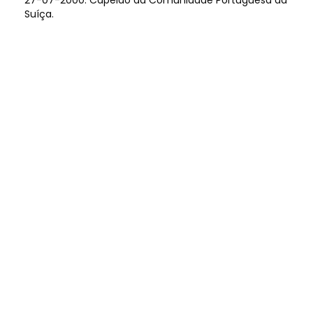
27-07-2000: Capelão da Comunidade Portuguesa da
Suíça.